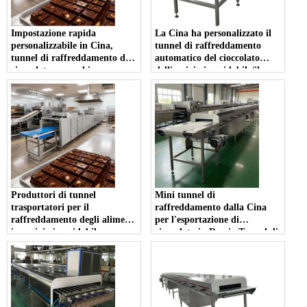
Impostazione rapida
La Cina ha personalizzato il
personalizzabile in Cina,
tunnel di raffreddamento
tunnel di raffreddamento del
automatico del cioccolato
cioccolato e macchina
dell'acciaio inossidabile/il
formatrice per aumentare
tunnel di congelamento delle
l'output
caramelle in vendita
Produttori di tunnel
Mini tunnel di
trasportatori per il
raffreddamento dalla Cina
raffreddamento degli alimenti
per l'esportazione di
in acciaio inossidabile
cioccolato in Russia Tunnel di
personalizzabili in Cina
raffreddamento a basso costo