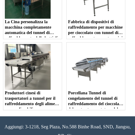
La Cina personalizza la
Fabbrica di dispositivi di
macchina completamente
raffreddamento per macchine
automatica del tunnel di
per cioccolato con tunnel di
raffreddamento delle bottiglie
raffreddamento a nastro mini
a risparmio di costi
personalizzabile in Cina
Produttori cinesi di
Porcellana Tunnel di
trasportatori a tunnel per il
congelamento del tunnel di
raffreddamento degli alimenti
raffreddamento del cioccolato
personalizzabili
del nastro trasportatore del
commestibile di buona qualità
Aggiungi: 3-1218, Seg Plaza, No.588 Binhe Road, SND, Jiangsu,