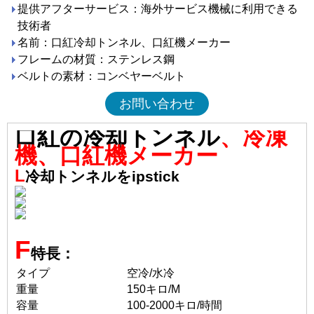
提供アフターサービス：海外サービス機械に利用できる
技術者
名前：口紅冷却トンネル、口紅機メーカー
フレームの材質：ステンレス鋼
ベルトの素材：コンベヤーベルト
お問い合わせ
口紅の冷却トンネル
、冷凍
機、口紅機メーカー
L
冷却トンネルをipstick
F
特長：
タイプ
空冷/水冷
重量
150キロ/
M
容量
100-
20
00キロ/時間