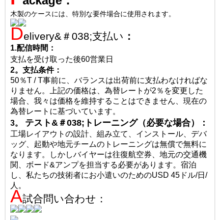
ackage：
木製のケースには、特別な要件場合に使用されます。
D
elivery&＃038;支払い
：
1.配信時間：
支払を受け取った後60営業日
2。
支払条件：
50％T / T事前に、バランスは出荷前に支払わなければな
りません。上記の価格は、為替レートが2％を変更した
場合、我々は価格を維持することはできません、現在の
為替レートに基づいています。
テスト&＃038;トレーニング（必要な場合）
：
3。
工場レイアウトの設計、組み立て、インストール、デバ
ッグ、起動や地元チームのトレーニングは無償で無料に
なります。しかしバイヤーは往復航空券、地元の交通機
関、ボード&アンプを担当する必要があります。宿泊
し、私たちの技術者にお小遣いのためのUSD 45ドル/日/
人。
A
試合問い合わせ：