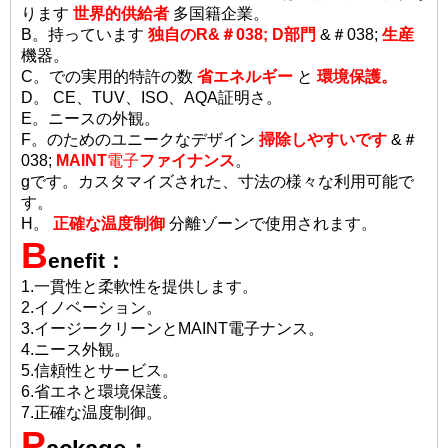
ります
世界的供給者
多国籍企業。
B。持っています
独自のR&＃038; D部門
&＃038;
生産
機器。
C。での実用的特許の数
省エネルギー
と
環境保護。
D。 CE、TUV、ISO、AQA証明さ。
E。ニースの外観
。
F。のためのユニークなデザイン
掃除しやすいです
&＃
038;
MAINT
電子
ファイナンス
。
gです。カスタマイズされた、寸法の様々な利用可能で
す。
H。
正確な温度制御
分離ゾーンで使用されます。
B
enefit：
1.一貫性と柔軟性を提供します。
2.イノベーション。
3.イージークリーンとMAINT
電子
ナンス。
4.ニース外観。
5.信頼性とサービス。
6.省エネと環境保護。
7.正確な温度制御。
P