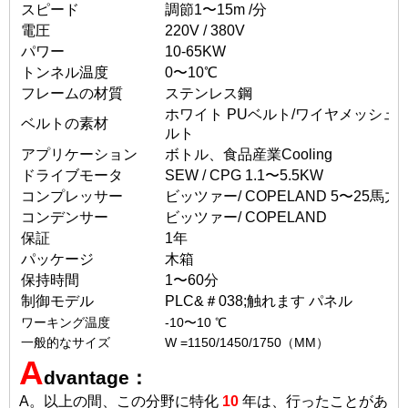
スピード
調節1〜15m /分
電圧
220V / 380V
パワー
10-65KW
トンネル温度
0〜10
℃
フレームの材質
ステンレス鋼
ホワイト
PUベルト/ワイヤメッシュ
ベルトの素材
ルト
アプリケーション
ボトル、食品産業C
ooling
ドライブモータ
SEW / CPG 1.1〜5.5KW
コンプレッサー
ビッツァー/
COPELAND
5〜25馬力
コンデンサー
ビッツァー/
COPELAND
保証
1年
パッケージ
木箱
保持時間
1〜60分
制御モデル
PLC&＃038;触れます
パネル
ワーキング温度
-10〜10
℃
一般的なサイズ
W =
1150/1450/1750
（MM）
A
dvantage：
A。以上の間、この分野に特化
10
年は、行ったことがあ