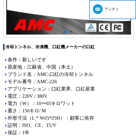
アンディ
冷却トンネル、冷凍機、口紅機メーカーの口紅
条件：新しいです
原産地：江蘇省、中国（本土）
ブランド名：AMC-口紅の冷却トンネル
モデル番号：AMC-226
アプリケーション：口紅業界、口紅産業
電圧：220V / 380V
電力（W）：10〜65キロワット
重さ：150キロ/ M
外形寸法（L * Wの*のH）：顧客に依存
証明：ISO、CE、TUV
保証：1年