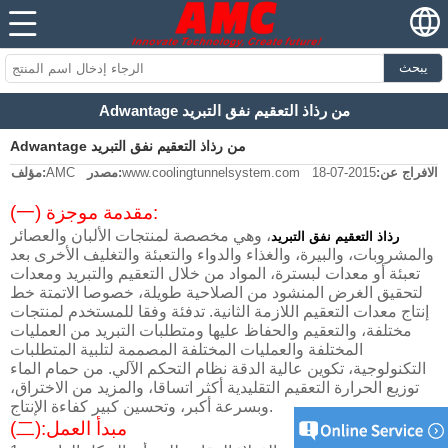
يبحث
Adwantage من رذاذ التعقيم نفق التبريد
Adwantage من رذاذ التعقيم نفق التبريد
الافراج عن:
2015-07-18
www.coolingtunnelsystem.com
مصدر:
AMC
مؤلف:
(一) مقدمة موجزة:
، وهي مخصصة لمنتجات الألبان والعصائر
رذاذ التعقيم نفق التبريد
والمشروبات، والبيرة، والغذاء والدواء والتعبئة والتغليف الأخرى بعد
تعبئة أو معدات لبسترة، المواد من خلال التعقيم والتبريد ومعدات
لتحقيق الغرض المنشود من الصلاحية طويلة، خصوصا الاتمتة خط
إنتاج معدات التعقيم اللازمة الثانية. تدفئة وفقا للمستخدم لمنتجات
مختلفة، والتعقيم والحفاظ عليها ومتطلبات التبريد من العمليات
المختلفة والعمليات المختلفة المصممة لتلبية المتطلبات
التكنولوجية، تكوين عالية الدقة نظام التحكم الآلي. من حمام الماء
توزيع الحرارة التعقيم التقليدية أكثر اتساقا، والمزيد من الاختراق،
وبسرعة أكبر، وتحسين كبير كفاءة الإنتاج.
مبدأ العمل
(二):