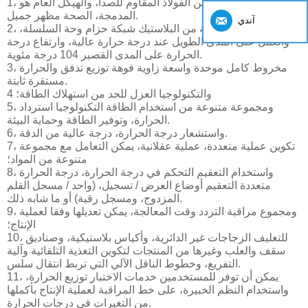
1، معدات رف مصنوع من الفولاذ المقاوم للصدأ، والهيكل العام هو
المدمجة، الصحة مظهر جميل.
آندي
2، وذات جودة عالية من البلاستيك شبكة حزام وحة السلسلة،
والعمل على المدى الطويل عند درجة حرارة عالية، وارتفاع درجة
الحرارة على المدى القصير 104 درجة مئوية.
3، مخروط كامل موحدة واسعة زاوية فوهة توزيع تدفق والحرارة
مستقرة ثابتة.
4 والتكنولوجيا العزل للحد من استهلاك الطاقة؛
5، ومجموعة متنوعة من استخدام الطاقة التكنولوجيا استرداد
الحرارة، وتوفير الطاقة وحماية البيئة.
6، واستشعار درجة الحرارة، درجة عالية من الدقة.
7، تكوين عملية متعددة، عملية عقلانية، يمكن التعامل مع مجموعة
متنوعة من المواد؛
8، واستخدام التعقيم التحكم في درجة الحرارة، درجة الحرارة
متعددة التعقيم أوضاع العرض / تسجيل، (واحد / مسجل القلم
المزدوج، ومسجل رقية) أو ما شابه ذلك.
9، ومجموع مراقبة التردد وقت المعالجة، يمكن تعديلها وفقا لعملية
الإنتاج؛
10، للتغليف الزجاجات غير الدائرية، وأكياس بلاستيكية، وصناديق
سقف والعلب وغيرها من المنتجات لتكوين التغذية التلقائية وآلية
التفريغ، وخطوط الناقل الآلي التي تربط انتقال سلس.
11، يمكن أن توفر للمستخدمين خدمات الاختبار توزيع الحرارة،
واستخدام النظم الخبيرة، على خط المراقبة لعملية الإنتاج بأكملها
من التغيرات في درجات الحرارة.