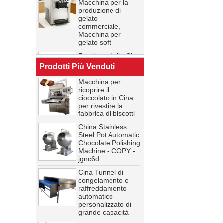
di raffreddamento
Macchina per la
per la produzione
produzione di
di alimenti in Cina
gelato
commerciale,
Macchina per
Cina Fabbrica di
gelato soft
tunnel di
raffreddamento
Fornitore della Cina
cosmetici
nuova rettificatrice
Prodotti Più Venduti
personalizzati
automatica per
mulino a sfere per
Macchina per
cioccolato 250L /
ricoprire il
500L
cioccolato in Cina
per rivestire la
Fabbrica di tunnel
fabbrica di biscotti
di raffreddamento
per la produzione
China Stainless
di alimenti in Cina
Steel Pot Automatic
Chocolate Polishing
Machine - COPY -
Cina Fabbrica di
jgnc6d
tunnel di
raffreddamento
Cina Tunnel di
cosmetici
congelamento e
personalizzati
raffreddamento
automatico
Macchina per
personalizzato di
ricoprire il
grande capacità
cioccolato in Cina
per rivestire la