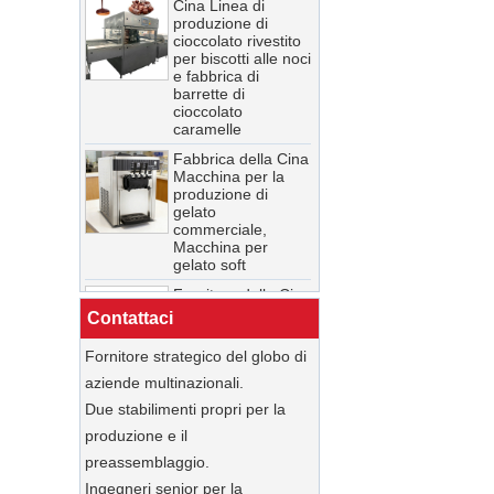
Cina Linea di
fabbrica di biscotti
produzione di
cioccolato rivestito
China Stainless
per biscotti alle noci
Steel Pot Automatic
e fabbrica di
Chocolate Polishing
barrette di
Machine - COPY -
cioccolato
jgnc6d
caramelle
Cina Tunnel di
Fabbrica della Cina
congelamento e
Macchina per la
raffreddamento
produzione di
automatico
gelato
personalizzato di
commerciale,
grande capacità
Macchina per
gelato soft
Fornitore della Cina
nuova rettificatrice
Contattaci
automatica per
mulino a sfere per
Fornitore strategico del globo di
cioccolato 250L /
aziende multinazionali.
500L
Due stabilimenti propri per la
Fabbrica di tunnel
di raffreddamento
produzione e il
per la produzione
preassemblaggio.
di alimenti in Cina
Ingegneri senior per la