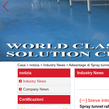
Casa
>
notizia
>
Industry News
>
Adwantage di Spray tunnel
notizia
Industry News
Industry News
Company News
Certificazioni
(一) breve int
Spray tunnel ra