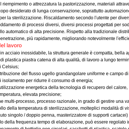
l riempimento o attrezzatura la pastorizzazione, materiali attrav
copo desiderato di lunga conservazione, soprattutto automazio
er la sterilizzazione. Riscaldamento secondo l'utente per diversi
ddamento di processi diversi, diversi processi progettati per soddi
llo automatico di alta precisione. Rispetto alla tradizionale dist
penetrazione, più rapidamente, migliorando notevolmente l'effic
del lavoro
 in acciaio inossidabile, la struttura generale è compatta, bella
o di plastica piastra catena di alta qualità, di lavoro a lungo ter
i Celsius;
tribuzione del flusso ugello grandangolare uniforme e campo di 
di isolamento per ridurre il consumo di energia;
 utilizzazione energetica della tecnologia di recupero del calore,
temperatura, elevata precisione;
e multi-processo, processo razionale, in grado di gestire una var
ollo della temperatura di sterilizzazione, molteplici modalità di v
auto singolo / doppio penna, masterizzatore di supporti cartacei) 
rollo della frequenza tempo di elaborazione, può essere regolato
onamento di bottiglie non circolari, sacchetti di plastica, scatole di