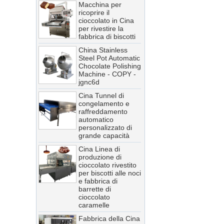
Macchina per
ricoprire il
cioccolato in Cina
per rivestire la
Cina Linea di
fabbrica di biscotti
produzione di
cioccolato rivestito
China Stainless
per biscotti alle noci
Steel Pot Automatic
e fabbrica di
Chocolate Polishing
barrette di
Machine - COPY -
cioccolato
jgnc6d
caramelle
Cina Tunnel di
Fabbrica della Cina
congelamento e
Macchina per la
raffreddamento
produzione di
automatico
gelato
personalizzato di
commerciale,
grande capacità
Macchina per
Cina Linea di
gelato soft
produzione di
Fornitore della Cina
cioccolato rivestito
nuova rettificatrice
per biscotti alle noci
automatica per
e fabbrica di
mulino a sfere per
barrette di
cioccolato 250L /
cioccolato
500L
caramelle
Fabbrica di tunnel
Fabbrica della Cina