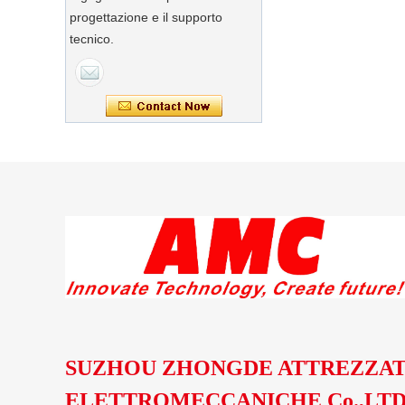
Cina Fabbrica di
progettazione e il supporto
tunnel di
tecnico.
raffreddamento
cosmetici
personalizzati
Macchina per
ricoprire il
cioccolato in Cina
per rivestire la
fabbrica di biscotti
China Stainless
Steel Pot Automatic
Chocolate Polishing
Machine - COPY -
jgnc6d
Cina Tunnel di
congelamento e
raffreddamento
automatico
personalizzato di
grande capacità
SUZHOU ZHONGDE ATTREZZA
ELETTROMECCANICHE Co.,LT