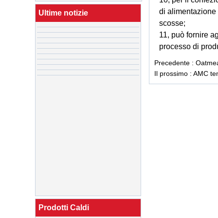
cioccolato
caramelle
di alimentazione 
Ultime notizie
scosse;
Fabbrica della Cina
Macchina per la
11, può fornire agl
produzione di
processo di produ
gelato
commerciale,
Macchina per
Precedente :
Oatmeal
gelato soft
Il prossimo :
AMC temp
Fornitore della Cina
nuova rettificatrice
automatica per
mulino a sfere per
cioccolato 250L /
500L
Fabbrica di tunnel
di raffreddamento
per la produzione
di alimenti in Cina
Cina Fabbrica di
tunnel di
raffreddamento
cosmetici
Prodotti Caldi
personalizzati