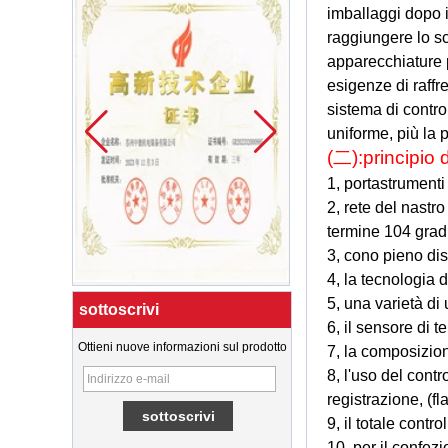
imballaggi dopo i
raggiungere lo s
apparecchiature p
esigenze di raffre
sistema di contro
uniforme, più la 
(二):
principio 
1, portastrumenti
2, rete del nastr
termine 104 grad
3, cono pieno dis
4, la tecnologia 
5, una varietà di
sottoscrivi
6, il sensore di 
Ottieni nuove informazioni sul prodotto
7, la composizion
Cina Linea di
produzione di
8, l'uso del contr
cioccolato rivestito
registrazione, (fl
per biscotti alle noci
e fabbrica di
9, il totale cont
barrette di
10, per il confezi