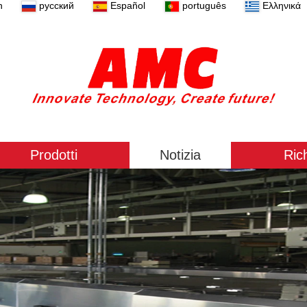
n
русский
Español
português
Ελληνικά
Prodotti
Notizia
Ric