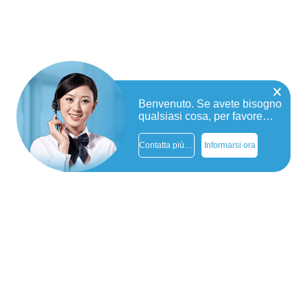
Benvenuto. Se avete bisogno
qualsiasi cosa, per favore
contattami
Contatta più tardi
Informarsi ora