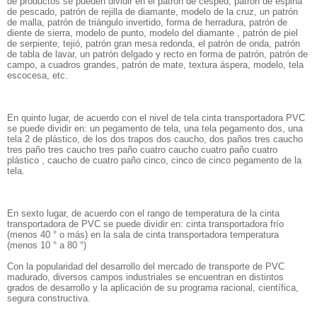
de productos se pueden dividir en el patrón de césped, patrón de espina
de pescado, patrón de rejilla de diamante, modelo de la cruz, un patrón
de malla, patrón de triángulo invertido, forma de herradura, patrón de
diente de sierra, modelo de punto, modelo del diamante , patrón de piel
de serpiente, tejió, patrón gran mesa redonda, el patrón de onda, patrón
de tabla de lavar, un patrón delgado y recto en forma de patrón, patrón de
campo, a cuadros grandes, patrón de mate, textura áspera, modelo, tela
escocesa, etc.
En quinto lugar, de acuerdo con el nivel de tela cinta transportadora PVC
se puede dividir en: un pegamento de tela, una tela pegamento dos, una
tela 2 de plástico, de los dos trapos dos caucho, dos paños tres caucho
tres paño tres caucho tres paño cuatro caucho cuatro paño cuatro
plástico , caucho de cuatro paño cinco, cinco de cinco pegamento de la
tela.
En sexto lugar, de acuerdo con el rango de temperatura de la cinta
transportadora de PVC se puede dividir en: cinta transportadora frío
(menos 40 ° o más) en la sala de cinta transportadora temperatura
(menos 10 ° a 80 °)
Con la popularidad del desarrollo del mercado de transporte de PVC
madurado, diversos campos industriales se encuentran en distintos
grados de desarrollo y la aplicación de su programa racional, científica,
segura constructiva.