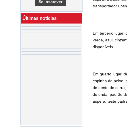
transportador upshi
Últimas notícias
Em terceiro lugar,
verde, azul, cinze
disponíveis.
Em quarto lugar, 
espinha de peixe, 
de dente de serra,
de onda, padrão de
áspera, teste padrã
Linha de produção
de chocolate para
revestimento de
biscoitos de nozes
e barra de
chocolate doce na