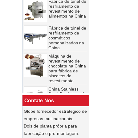
resfriamento de
Máquina comercial
revestimento de
de fazer sorvete na
alimentos na China
China Fábrica de
máquinas de
sorvete de sorvete
Fábrica de túnel de
macio
resfriamento de
cosméticos
China Nova
personalizados na
máquina
China
automática de
moagem de
Máquina de
moinho de bolas de
revestimento de
chocolate
chocolate na China
250L/500L
para fábrica de
fornecedor
biscoitos de
revestimento
Fábrica de túnel de
resfriamento de
China Stainless
revestimento de
Steel Pot Automatic
alimentos na China
Chocolate Polishing
Machine - COPY -
Contate-Nos
jgnc6d
Fábrica de túnel de
resfriamento de
Globe fornecedor estratégico de
A China
cosméticos
personalizou o
empresas multinacionais.
personalizados na
mais novo túnel
China
Dois de planta própria para
automático de
congelamento e
Máquina de
fabricação e pré-montagem.
resfriamento de
revestimento de