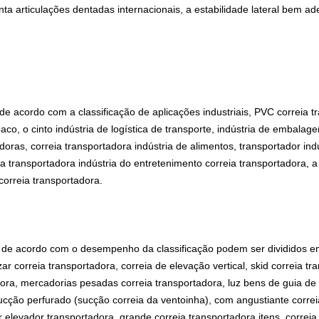
ta articulações dentadas internacionais, a estabilidade lateral bem
de acordo com a classificação de aplicações industriais, PVC correia t
aco, o cinto indústria de logística de transporte, indústria de embalag
doras, correia transportadora indústria de alimentos, transportador in
a transportadora indústria do entretenimento correia transportadora, a 
correia transportadora.
de acordo com o desempenho da classificação podem ser divididos em: 
zar correia transportadora, correia de elevação vertical, skid correia tr
dora, mercadorias pesadas correia transportadora, luz bens de guia de 
ucção perfurado (sucção correia da ventoinha), com angustiante correi
r elevador transportadora, grande correia transportadora itens, correi