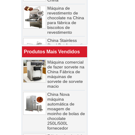
Máquina de
revestimento de
chocolate na China
para fábrica de
Linha de produção
biscoitos de
de chocolate para
revestimento
revestimento de
biscoitos de nozes
China Stainless
e barra de
Steel Pot Automatic
chocolate doce na
Chocolate Polishing
China
Machine - COPY -
Produtos Mais Vendidos
jgnc6d
Máquina comercial
de fazer sorvete na
A China
China Fábrica de
personalizou o
máquinas de
mais novo túnel
sorvete de sorvete
automático de
macio
congelamento e
resfriamento de
China Nova
grande capacidade
máquina
automática de
Linha de produção
moagem de
de chocolate para
moinho de bolas de
revestimento de
chocolate
biscoitos de nozes
250L/500L
e barra de
fornecedor
chocolate doce na
China
Fábrica de túnel de