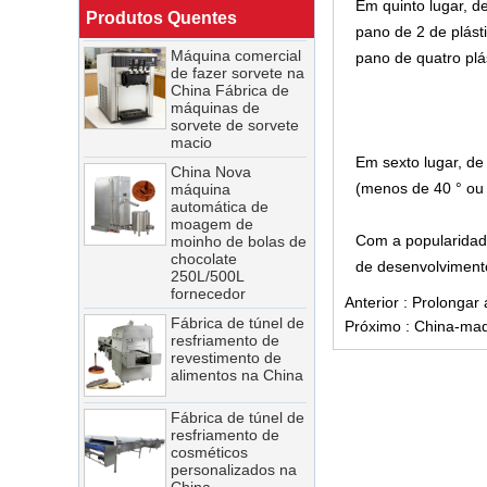
Em quinto lugar, d
China
Produtos Quentes
pano de 2 de plást
Máquina comercial
de fazer sorvete na
pano de quatro plás
China Fábrica de
máquinas de
sorvete de sorvete
macio
China Nova
Em sexto lugar, de
máquina
(menos de 40 ° ou 
automática de
moagem de
moinho de bolas de
Com a popularidad
chocolate
250L/500L
de desenvolvimento
fornecedor
Anterior :
Prolongar 
Fábrica de túnel de
resfriamento de
Próximo :
China-mad
revestimento de
alimentos na China
Fábrica de túnel de
resfriamento de
cosméticos
personalizados na
China