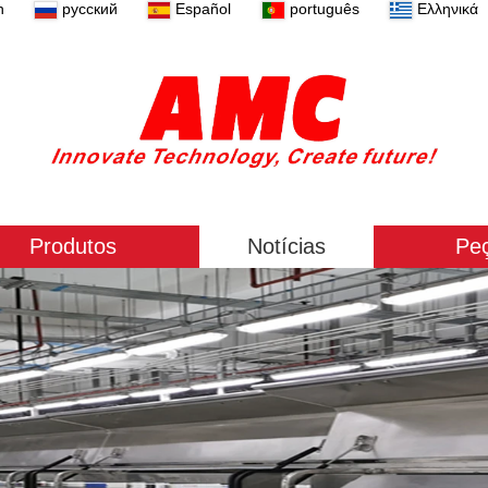
n
русский
Español
português
Ελληνικά
Produtos
Notícias
Pe