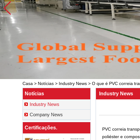
Casa
>
Notícias
>
Industry News
>
O que é PVC correia tr
Notícias
Industry News
Industry News
Company News
Certificações.
PVC correia transpo
poliéster e compos