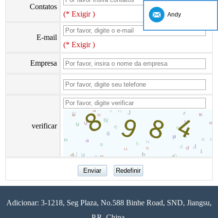
Contatos
(* Exigir )
Andy
E-mail
(* Exigir )
Empresa
verificar
Adicionar: 3-1218, Seg Plaza, No.588 Binhe Road, SND, Jiangsu,
P.R. China.