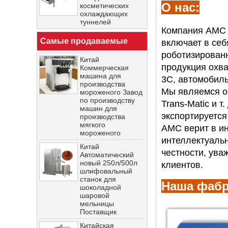
глазирования
туннелей
О нас:
орехового печенья
Китайская машина
и шоколадных
для глазирования
батончиков
Компания AMC S
шоколада для
Самые продаваемые
Китай
покрытия печенья
включает в себ
Коммерческая
на фабрике
роботизированн
машина для
продукты
China Stainless
производства
продукция охва
Steel Pot Automatic
мороженого Завод
3C, автомобиль
Chocolate Polishing
по производству
Machine - COPY -
машин для
Мы являемся ос
jgnc6d
производства
Trans-Matic и 
мягкого
Китай
мороженого
экспортируется
индивидуальный
новейший
AMC верит в и
Китай
автоматический
Автоматический
интеллектуальн
туннель для
новый 250л/500л
замораживания и
честности,
уваж
шлифовальный
охлаждения
станок для
клиентов.
большой емкости
шоколадной
шаровой
Китайская линия
Наша фабр
мельницы
по производству
Поставщик
шоколада для
глазирования
Китайская
орехового печенья
фабрика
и шоколадных
охлаждающих