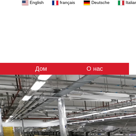
English
français
Deutsche
Italia
Дом
О нас