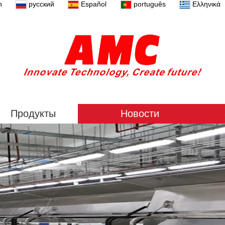
n
русский
Español
português
Ελληνικά
Продукты
Новости