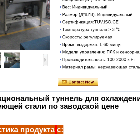
Вес: Индивидуальный
Размер (Д*Ш*В): Индивидуальный
Сертификация:TUV,ISO,CE
Температура туннеля:> 3 ℃
Скорость: регулируемая
Время выдержки: 1-60 минут
Модели управления: ПЛК и сенсорна
Производительность: 100-2000 кг/ч
Материал рамы: нержавеющая сталь
циональный туннель для охлажден
еющей стали по заводской цене
стика продукта
с: