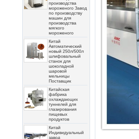
по производству
машин для
производства
мягкого
мороженого
Китай
Автоматический
новый 250л/500л
шлифовальный
станок для
шоколадной
шаровой
мельницы
Поставщик
Китайская
фабрика
охлаждающих
туннелей для
глазирования
пищевых
продуктов
Китай
Индивидуальный
Китайская линия
завод
по производству
косметических
шоколада для
охлаждающих