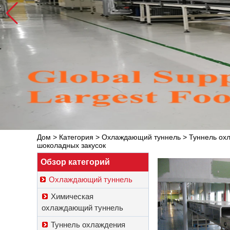
Дом
>
Категория
>
Охлаждающий туннель
>
Туннель ох
шоколадных закусок
Обзор категорий
Охлаждающий туннель
Химическая
охлаждающий туннель
Туннель охлаждения