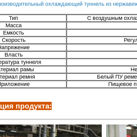
роизводительный охлаждающий туннель из нержаве
Тип
С воздушным охла
Масса
Емкость
Скорость
Регу
Напряжение
Власть
ература туннеля
териал рамы
Не
териал ремня
Белый ПУ реме
Приложение
Пищевое п
ция продукта: