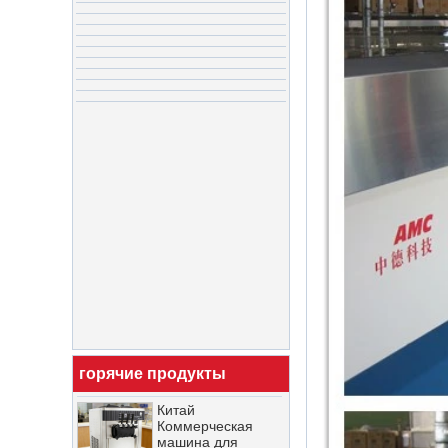
Китайская линия
по производству
шоколада для
глазирования
орехового печенья
и шоколадных
батончиков
горячие продукты
Китай
Коммерческая
машина для
производства
мороженого Завод