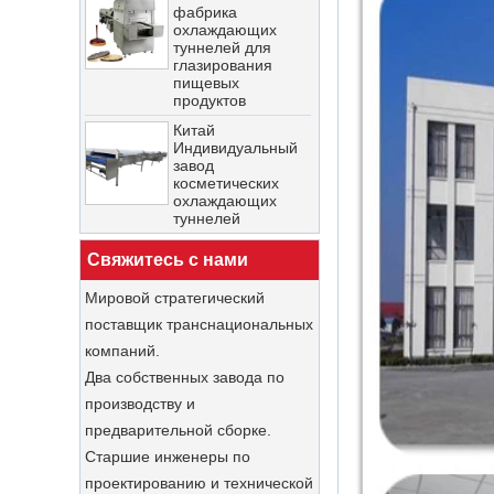
батончиков
туннелей для
глазирования
Китай
пищевых
Коммерческая
продуктов
машина для
производства
Китай
мороженого Завод
Индивидуальный
по производству
завод
машин для
косметических
производства
охлаждающих
мягкого
туннелей
мороженого
Китайская машина
Китай
для глазирования
Автоматический
шоколада для
новый 250л/500л
Свяжитесь с нами
покрытия печенья
шлифовальный
на фабрике
станок для
Мировой стратегический
China Stainless
шоколадной
поставщик транснациональных
Steel Pot Automatic
шаровой
Chocolate Polishing
мельницы
компаний.
Machine - COPY -
Поставщик
Два собственных завода по
jgnc6d
Китайская
производству и
Китай
фабрика
индивидуальный
охлаждающих
предварительной сборке.
новейший
туннелей для
Старшие инженеры по
автоматический
глазирования
туннель для
пищевых
проектированию и технической